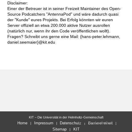
Disclaimer:
Einer der Betreuer ist in seiner Freizeit Maintainer des Open-
Source Podcatchers "AntennaPod" und wäre dadurch quasi
der "Kunde" eures Projekts. Bei Erfolg könnten wir euren
Server offiziell an etwa 200.000 aktive Nutzer ausrollen
(natürlich nur, wenn ihr den Code veröffentlichen wollt).
Fragen? Schreibt uns gerne eine Mail: {hans-peter.lehmann,
daniel.seemaier}@kit.edu
KIT – Die Universität in der Helmholtz-Gemeinschaft
letzte Änderung: 18.10.2024
Home
Impressum
Datenschutz
Barrierefreiheit
Sitemap
KIT