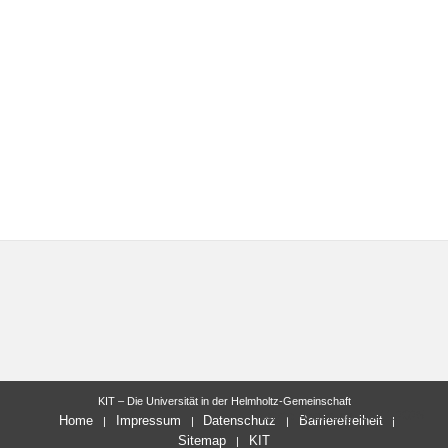
KIT – Die Universität in der Helmholtz-Gemeinschaft
letzte Änderung: 06.11.2025
Home
Impressum
Datenschutz
Barrierefreiheit
Sitemap
KIT